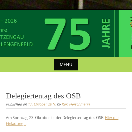
Skip
to
content
MENU
Skip
to
content
Delegiertentag des OSB
Published on
17. Oktober 2016
by
Karl Fleischmann
Am Sonntag, 23. Oktober ist der Delegiertentag des OSB.
Hier die
Einladung ..
.