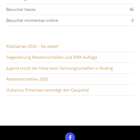
Besucher heute:
46
Besucher momentan online:
0
KidsGames 2026 – Sei dabei!
Siegerehrung Ältestenschießen und RWK-Auflage
Jugend trotzt der Hitze beim Sichtungsschießen in Roding
Ältestenschießen 2026
Hubertus Pirkensee verteidigt den Gaupokal