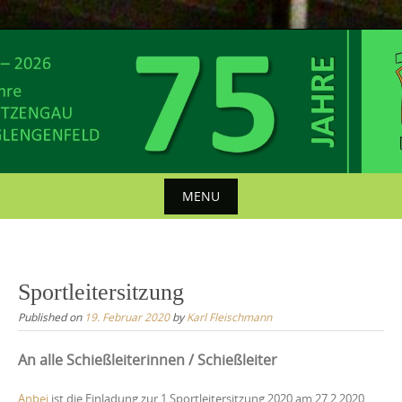
Skip
to
content
MENU
Skip
to
content
Sportleitersitzung
Published on
19. Februar 2020
by
Karl Fleischmann
An alle Schießleiterinnen / Schießleiter
Anbei
ist die Einladung zur 1.Sportleitersitzung 2020 am
27.2.2020