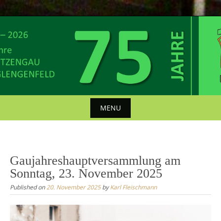
Skip
to
content
MENU
Skip
to
content
Gaujahreshauptversammlung am
Sonntag, 23. November 2025
Published on
20. November 2025
by
Karl Fleischmann