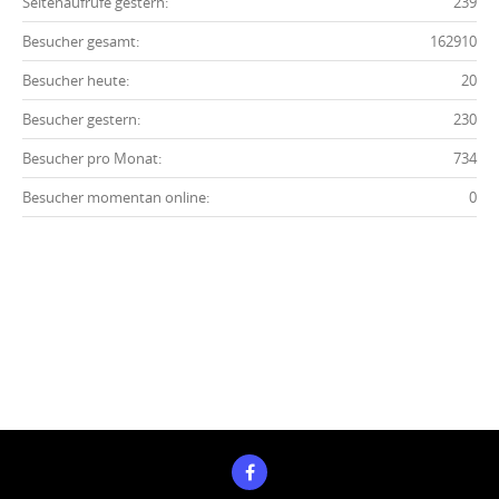
Seitenaufrufe gestern:
239
Besucher gesamt:
162910
Besucher heute:
20
Besucher gestern:
230
Besucher pro Monat:
734
Besucher momentan online:
0
Impressum
Datenschutz