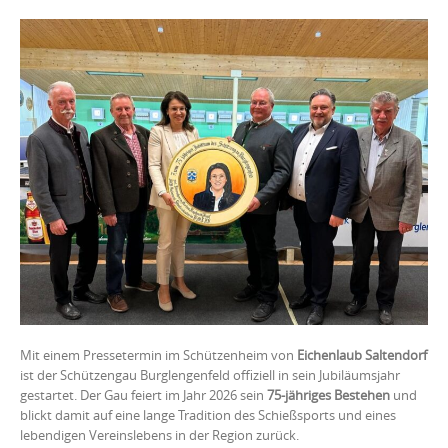
Mit einem Pressetermin im Schützenheim von
Eichenlaub Saltendorf
ist der Schützengau Burglengenfeld offiziell in sein Jubiläumsjahr
gestartet. Der Gau feiert im Jahr 2026 sein
75-jähriges Bestehen
und
blickt damit auf eine lange Tradition des Schießsports und eines
lebendigen Vereinslebens in der Region zurück.