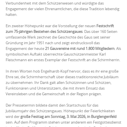
Verbundenheit mit dem Schützenwesen und würdigte das
Engagement der vielen Ehrenamtlichen, die diese Tradition lebendig
halten.
Ein zweiter Höhepunkt war die Vorstellung der neuen
Festschrift
zum 75-jährigen Bestehen des Schützengaues
. Das über 160 Seiten
umfassende Werk zeichnet die Geschichte des Gaus seit seiner
Gründung im Jahr 1951 nach und zeigt eindrucksvoll das
Engagement der heute
21 Gauvereine mit rund 1.800 Mitgliedern
. Als
symbolischen Auftakt überreichte Gauschützenmeister Karl
Fleischmann ein erstes Exemplar der Festschrift an die Schirmherrin.
In ihren Worten hob Engelhardt-Kopf hervor, dass es ihr eine große
Ehre sei, die Schirmherrschaft über dieses traditionsreiche Jubiläum
zu übernehmen. Ihr Dank galt allen Schützinnen und Schützen,
Funktionären und Unterstützern, die mit ihrem Einsatz das
Vereinsleben und die Gemeinschaft in der Region prägen.
Der Pressetermin bildete damit den Startschuss für das
Jubiläumsjahr des Schützengaues. Höhepunkt der Feierlichkeiten
wird der
große Festtag am Sonntag, 3. Mai 2026, in Burglengenfeld
sein. Auf dem Programm stehen unter anderem ein Festgottesdienst