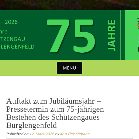
Skip
to
content
MENU
Skip
to
content
Auftakt zum Jubiläumsjahr –
Pressetermin zum 75-jährigen
Bestehen des Schützengaues
Burglengenfeld
Published on
12. März 2026
by
Karl Fleischmann