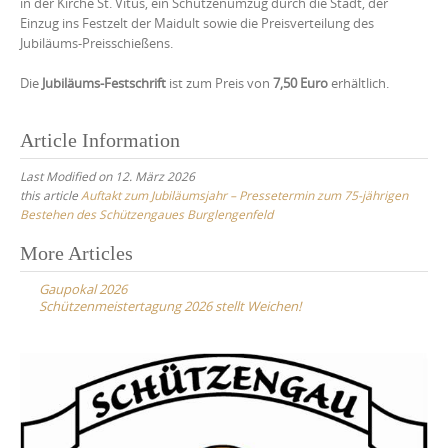
in der Kirche St. Vitus, ein Schützenumzug durch die Stadt, der
Einzug ins Festzelt der Maidult sowie die Preisverteilung des
Jubiläums-Preisschießens.
Die
Jubiläums-Festschrift
ist zum Preis von
7,50 Euro
erhältlich.
Article Information
Last Modified on 12. März 2026
this article
Auftakt zum Jubiläumsjahr – Pressetermin zum 75-jährigen
Bestehen des Schützengaues Burglengenfeld
Post
More Articles
navigation
Gaupokal 2026
Schützenmeistertagung 2026 stellt Weichen!