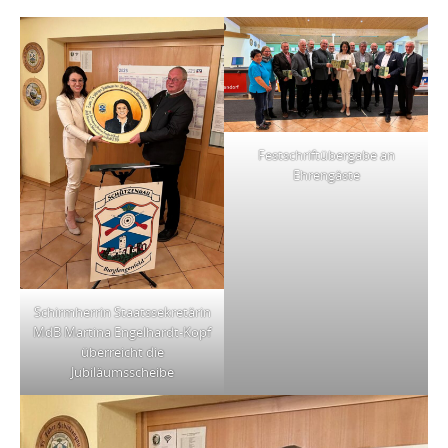
Festschriftübergabe an
Ehrengäste
Schirmherrin Staatssekretärin
MdB Martina Engelhardt-Kopf
überreicht die
Jubiläumsscheibe