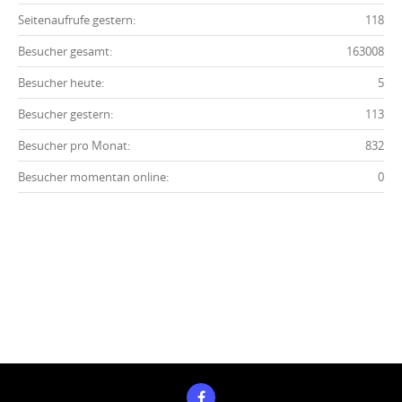
Seitenaufrufe gestern:
118
Besucher gesamt:
163008
Besucher heute:
5
Besucher gestern:
113
Besucher pro Monat:
832
Besucher momentan online:
0
Impressum
Datenschutz