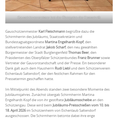
Gauschützenmeister bei der Übergabe der Festschrift
Gauschützenmeister
Karl Fleischmann
begrüßte dazu die
Schirmherrin des Jubiläums, Staatssekretärin und
Bundestagsabgeordnete
Martina Engelhardt-Kopf
, den
stellvertretenden Landrat
Jakob Scharf
, den neu gewählten
Bürgermeister der Stadt Burglengenfeld
Thomas Beer
, den
Präsidenten des Oberpfälzer Schützenbundes
Franz Brunner
sowie
Vertreter der Gauvorstandschaft und der Presse. Ein besonderer
Dank galt auch dem Hausherrn
Rudi Liebl
und dem Schützenverein
Eichenlaub Saltendorf, der den festlichen Rahmen für den
Pressetermin geschaffen hatte.
Im Mittelpunkt des Abends standen zwei besondere Momente des
Jubiläumsjahres. Zunächst übergab Schirmherrin Martina
Engelhardt-Kopf die von ihr gestiftete
Jubiläumsscheibe
an den
Schützengau. Diese wird beim
Jubiläums-Preisschießen vom 10. bis
18. April 2026
im Schützenheim von Eichenlaub Saltendorf
ausgeschossen. Die Schirmherrin betonte dabei ihre enge