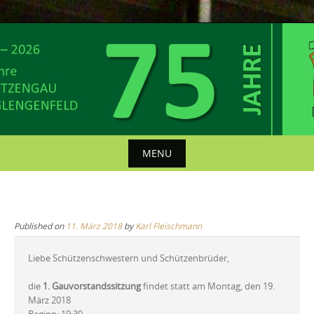
Skip
to
content
MENU
Skip
to
content
Published on
11. März 2018
by
Karl Fleischmann
Liebe Schützenschwestern und Schützenbrüder,
die
1. Gauvorstandssitzung
findet statt am Montag, den 19.
März 2018