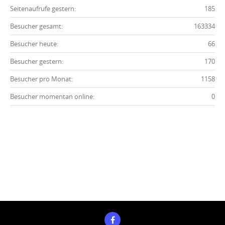
Seitenaufrufe gestern:
185
Besucher gesamt:
163334
Besucher heute:
66
Besucher gestern:
170
Besucher pro Monat:
1158
Besucher momentan online:
0
Impressum
Datenschutz