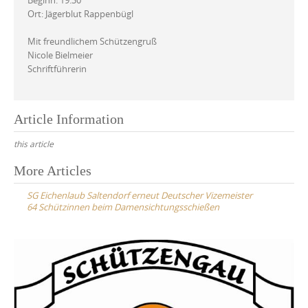
Beginn: 19:30
Ort: Jägerblut Rappenbügl
Mit freundlichem Schützengruß
Nicole Bielmeier
Schriftführerin
Article Information
this article
Post
More Articles
navigation
SG Eichenlaub Saltendorf erneut Deutscher Vizemeister
64 Schützinnen beim Damensichtungsschießen