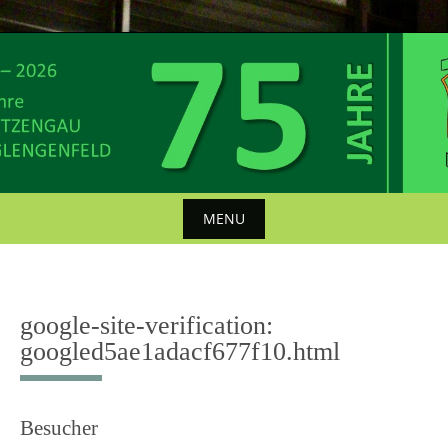
Skip
to
content
MENU
Skip
to
content
google-site-verification:
googled5ae1adacf677f10.html
Besucher