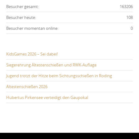
Besucher gesamt:
163206
Besucher heute:
108
Besucher momentan online:
0
KidsGames 2026 – Sei dabei!
Siegerehrung Ältestenschießen und RWK-Auflage
Jugend trotzt der Hitze beim Sichtungsschießen in Roding
Ältestenschießen 2026
Hubertus Pirkensee verteidigt den Gaupokal