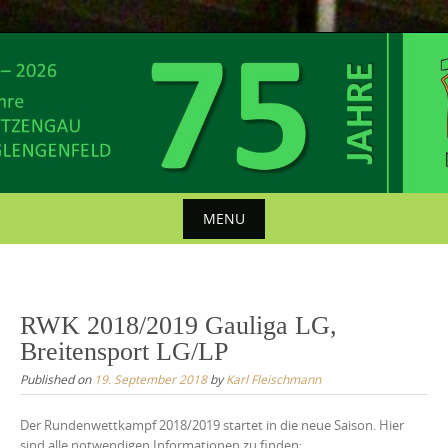
Skip
to
content
MENU
Skip
to
content
RWK 2018/2019 Gauliga LG,
Breitensport LG/LP
Published on
19. September 2018
by
Karl Fleischmann
Der Rundenwettkampf 2018/2019 startet in die neue Saison. Hier
sind alle notwendigen Informationen zu finden: