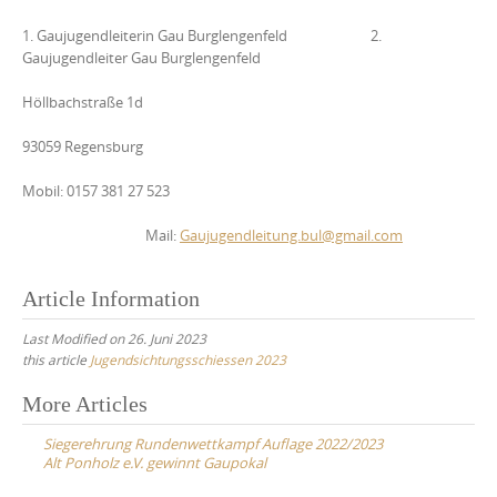
1. Gaujugendleiterin Gau Burglengenfeld 2.
Gaujugendleiter Gau Burglengenfeld
Höllbachstraße 1d
93059 Regensburg
Mobil: 0157 381 27 523
Mail:
Gaujugendleitung.bul@gmail.com
Article Information
Last Modified on 26. Juni 2023
this article
Jugendsichtungsschiessen 2023
Post
More Articles
navigation
Siegerehrung Rundenwettkampf Auflage 2022/2023
Alt Ponholz e.V. gewinnt Gaupokal